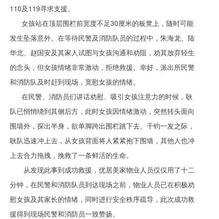
110及119寻求支援。
女孩站在顶层围栏前宽度不足30厘米的板凳上，随时可能
发生坠落意外。在等待民警及消防队员的过程中，朱海龙、陆
华北、赵国安及其家人试图与女孩沟通和劝阻，劝其放弃轻生
的念头，但女孩情绪非常激动，拒绝救援。幸好，派出所民警
和消防队及时赶到现场，宽慰女孩的情绪。
在民警、消防员们讲话劝慰、吸引女孩注意力的时候，耿
队已悄悄绕到其侧后方，此时女孩因情绪激动，突然转头面向
围墙外，探出半身，欲单脚跨出围栏跳下去。千钧一发之际，
耿队迅速冲上去，从女孩背面将人紧紧抱下围墙，其他人也冲
上去合力拖拽，挽救了一条鲜活的生命。
从发现此事到成功救援，优居美家物业人员仅仅用了十二
分钟，在民警和消防队员到达现场之前，物业人员已在积极劝
慰女孩及其家长的情绪，同时进行安全秩序疏导，此次成功救
援得到现场民警和消防员一致赞扬。