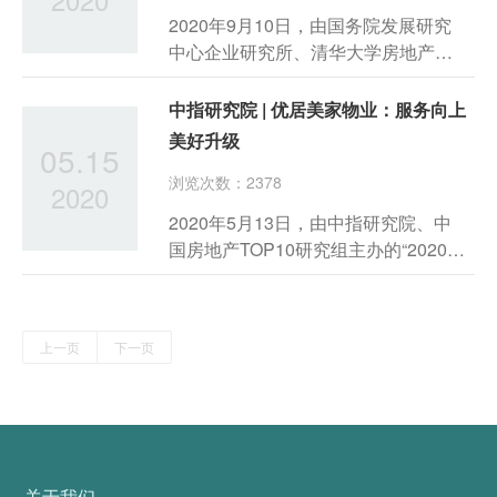
业随着时代的发展正快速与国际化接
2020年9月10日，由国务院发展研究
轨，彰显了力高健康生活集团在物业
中心企业研究所、清华大学房地产研
服务领域对美好生活的向往，也体现
究所和中国指数研究院三家单位共同
出力高健康生活集团对物业管理服务
主办的——“2020中国房地产品牌价值
中指研究院 | 优居美家物业：服务向上
具备高层次的追求。
研究成果发布会暨第十七届中国房地
美好升级
05.15
产品牌发展高峰论坛”在北京国贸大酒
浏览次数：2378
店落幕。
2020
2020年5月13日，由中指研究院、中
国房地产TOP10研究组主办的“2020中
国物业服务百强企业研究成果发布会
暨第十三届中国物业服务百强企业家
峰会”隆重举行。中指研究院以“服务升
上一页
下一页
级，价值释放”为主题，全面启动“2020
中国物
关于我们