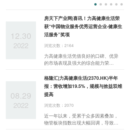
房天下产业网|喜讯！力高健康生活荣
获“中国物业服务优秀运营企业-健康生
12.30
活服务”奖项
2022
浏览次数：2164
力高健康生活凭借良好的口碑、优异
的市场表现及强大的综合能力荣
获“2022中国物业服务优秀运营企业-健
康生活服务”、“2022江西省物业服务市
格隆汇|力高健康生活(2370.HK)半年
场地位领先企业”奖项。
报：营收增加19.5%，规模与效益双维
08.29
提高
2022
浏览次数：2070
近一年以来，受累于众多因素叠加，
物管板块指数出现大幅回调，导致行
业估值失真。直至近期，这一情况出