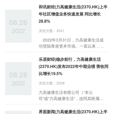
现扭转，物管板块开始底部企稳。究
和讯财经|力高健康生活(2370.HK)上半
其原因，其一在于政策基调出现软
年社区增值业务快速发展 同比增长
化，或将带动开发企业现金流的改
08.26
28.8%
善。
2022
浏览次数：2041
2022年3月31日，力高健康生活成
功登陆香港资本市场。一直以来，力
高健康生活不忘初心，秉持着“力致健
康美好生活”的品牌理念，专注服务品
乐居财经|稳步前行，力高健康生活
质和服务能力的提升，依托“生活+健
(2370.HK)发布2022年中期业绩 营收同
康”的双管家服务理念，以科技赋能业
08.26
比增长19.5%
务，以品质服务业主，积极拓展，服
2022
务网络现已覆盖长江三角洲、大湾
浏览次数：2058
区、环渤海地区及华中地区等具有策
力高健康生活有限公司（“本公
略意义的核心区域，叠加高效、精细
司”或“力高健康生活”，连同其附属公
化的经营管理模式，2022上半年业绩
司统称“本集团”，香港联交所股份代
实现了稳定增长。
号：2370），欣然宣布截至2022年6
界面新闻|力高健康生活(2370.HK)上半