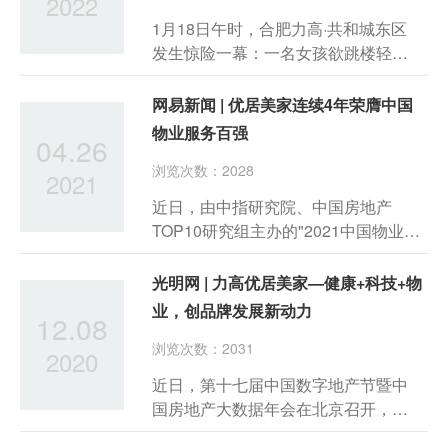
2022
1月18日午时，合肥力高·共和城东区
发生惊险一幕：一名女孩欲跳楼轻
生。千钧一发之际，力高健康生活优
居美家物业人迅速赶往现场，协助民
网易新闻 | 优居美家连续4年荣膺中国
警及消防队员进行援救工作，成功救
物业服务百强
04.26
下女孩，避免了一场悲剧。
浏览次数：2028
2021
近日，由中指研究院、中国房地产
TOP10研究组主办的"2021中国物业服
务百强企业研究成果发布会暨第十四
届中国物业服务百强企业家峰会"在北
光明网 | 力高优居美家—健康+科技+物
京隆重举行。
业，创品牌发展新动力
12.08
浏览次数：2031
2020
近日，第十七届中国数字地产节暨中
国房地产大数据年会在北京召开，峰
会由中房指数系统、中国物业服务价