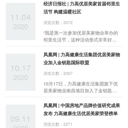
格指数系统主办，中指研究院承办。
经济日报社 | 力高优居美家首届邻里生
力高健康生活集团优居美家凭借卓越
活节 构建温暖社区
11.04
的服务品质和创新能力，以健康+科技
浏览次数：2072
+物业的模式获得市场认可，得到评选
2020
机构的青睐，荣获了“2020中国物业特
“我是第一次参加优居美家物业举办的
色服务优秀运营企业——健康生活服
邻里生活节，这种活动形式非常好。
务”奖项。
有篮球赛、足球赛足球赛和亲子互动
等形式，我特意带着孩子来参与，既
凤凰网 | 力高健康生活集团优居美家物
锻炼了他的体力也增进了亲子关系，
业加入金钥匙国际联盟
10.17
希望优居美家每年都能举办此类活动
浏览次数：2067
拉近邻里友情，增强家庭感情。”南昌
2020
力高滨江国际的业主刘先生感慨道。
10月17日，力高健康生活集团旗下优
居美家物业南昌项目加入了金钥匙国
际联盟，授牌仪式在江西南昌举行。
金钥匙国际联盟现场授予了优居美家
凤凰网 | 中国房地产品牌价值研究成果
物业金钥匙标志、旗帜及徽章，这不
发布 力高健康生活优居美家荣登榜单
09.11
仅标志着优居美家正式成为金钥匙国
浏览次数：2271
际联盟的成员，更标志着优居美家物
2020