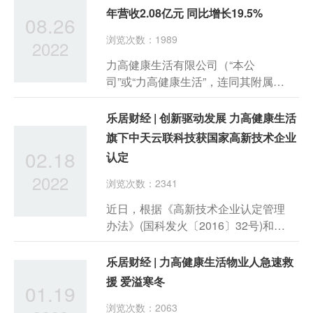
月30日止六个月（“期内”）之中期业
年营收2.08亿元 同比增长19.5%
08.26
绩。
浏览次数：1989
2022
力高健康生活有限公司（“本公
司”或“力高健康生活”，连同其附属公
司统称“本集团”，香港联交所股份代
号：2370），欣然宣布截至2022年6
乐居财经 | 创新驱动发展 力高健康生活
月30日止六个月（“期内”）之中期业
旗下中天云联科技获国家高新技术企业
绩。
02.18
认定
2022
浏览次数：2341
近日，根据《高新技术企业认定管理
办法》(国科发火〔2016〕32号)和
《高新技术企业认定管理工作指引》
(国科发火〔2016〕195号)有关规定，
乐居财经 | 力高健康生活物业人急速救
全国高新技术企业认定管理工作领导
援 爱溢寒冬
01.19
小组办公室下发了...
浏览次数：2063