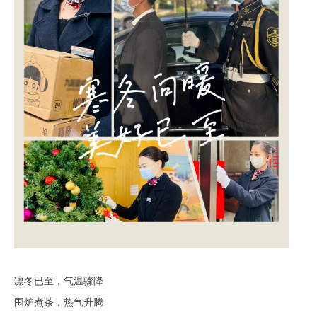
凛冬已至，气温骤降
围炉煮茶，热气升腾