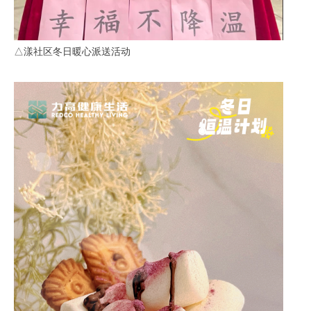
△漾社区冬日暖心派送活动