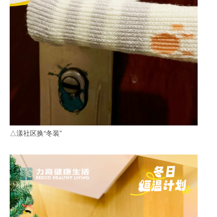
△漾社区换“冬装”