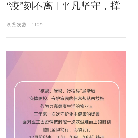
“疫”刻不离 | 平凡坚守，撑
起胜利曙光
浏览次数：1129