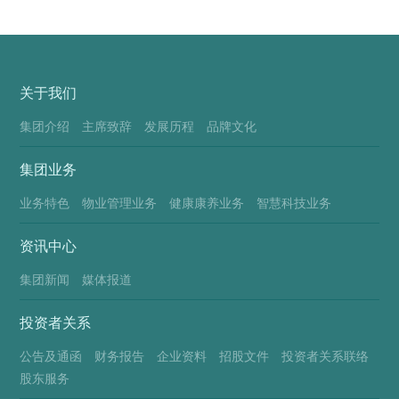
关于我们
集团介绍
主席致辞
发展历程
品牌文化
集团业务
业务特色
物业管理业务
健康康养业务
智慧科技业务
资讯中心
集团新闻
媒体报道
投资者关系
公告及通函
财务报告
企业资料
招股文件
投资者关系联络
股东服务