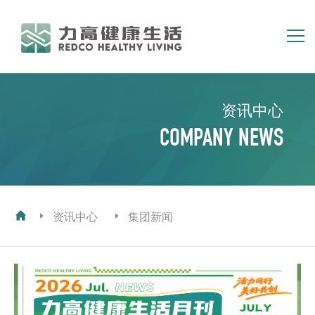
简体
繁体
EN
资讯中心
首页
关于我们
COMPANY NEWS
集团业务
资讯中心
投资者关系
人力资源
资讯中心
集团新闻