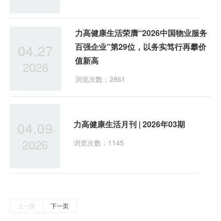
力高健康生活荣膺“2026中国物业服务
04.27
百强企业”第29位，以务实笃行再攀价
值新高
2026
浏览次数：2861
04.09
力高健康生活月刊 | 2026年03期
2026
浏览次数：1145
上一页
下一页