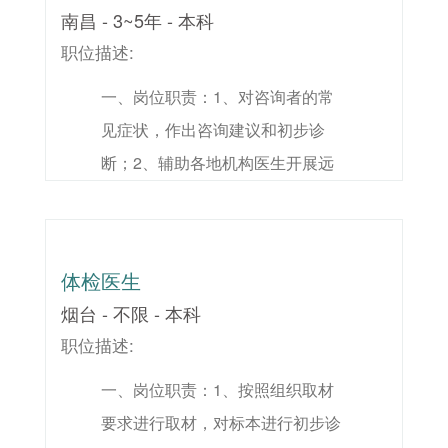
家庭医生及健康管理工作；5、维
格：1、 计算机或者数据库相关专
力，良好的问题分析及解决能
南昌 - 3~5年 - 本科
护科室及机构其他部门关系，推进
业，本科或以上学历；2、 具有5年
力； 6、 较强的沟通协调能力和团
职位描述:
公司项目发展；6、负责接听公司
以上相关房地产公司工作经验或知
队协作意识。
一、岗位职责：1、对咨询者的常
400服务电话，解答客户的疑问，
名IT企业信息化管理或技术支持经
见症状，作出咨询建议和初步诊
登记客户的基本信息。二、任职要
验；3、 熟悉地产ERP业务应用场
断；2、辅助各地机构医生开展远
求：1、全科医学或中西医结合专
景，有运维或项目实施经验者优
程门诊工作；3、与公司相关部门
业，本科及以上学历；2、对视频
先；4、 熟悉微软SQL数据库应
协调沟通，在当地市场推广远程门
工作，有基本了解，能使用Word、
用，精通SQL数据库开发技能；
诊项目；4、协助在各地机构拓展
Excel等常用办公软件，有基本互
5、 具有较强的自学能力和接受能
体检医生
家庭医生及健康管理工作；5、维
联网知识；3、4年以上临床工作经
力，良好的问题分析及解决能
烟台 - 不限 - 本科
护科室及机构其他部门关系，推进
验，有高端体检机构总检经验者优
力； 6、 较强的沟通协调能力和团
职位描述:
公司项目发展；6、负责接听公司
先；4、持有执业医师及以上证书
队协作意识。
一、岗位职责：1、按照组织取材
400服务电话，解答客户的疑问，
并且注册满3年；5、有亲和力，具
要求进行取材，对标本进行初步诊
登记客户的基本信息。二、任职要
有较强的表达与沟通能力。