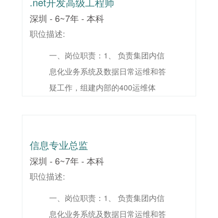
.net开发高级工程师
统的上线和培训统筹工作；3、 对
深圳 - 6~7年 - 本科
信息化业务系统用户进行培训、指
职位描述:
导，帮助用户熟练掌握软件操作技
一、岗位职责：1、 负责集团内信
能；4、 负责集团信息化运维管理
息化业务系统及数据日常运维和答
制度的编制和维护；5、 收集、整
疑工作，组建内部的400运维体
理用户对业务系统的使用意见及建
系，制定相应的运维标准，通过IT
议，归纳、整理为系统需求文档；
服务工具在线化，确保系统的稳定
6、 负责科技公司在线学习平台内
运行；2、 协助集团信息化业务系
容建设和应用推广。二、任职资
信息专业总监
统的上线和培训统筹工作；3、 对
格：1、 计算机或者数据库相关专
深圳 - 6~7年 - 本科
信息化业务系统用户进行培训、指
业，本科或以上学历；2、 具有5年
职位描述:
导，帮助用户熟练掌握软件操作技
以上相关房地产公司工作经验或知
一、岗位职责：1、 负责集团内信
能；4、 负责集团信息化运维管理
名IT企业信息化管理或技术支持经
息化业务系统及数据日常运维和答
制度的编制和维护；5、 收集、整
验；3、 熟悉地产ERP业务应用场