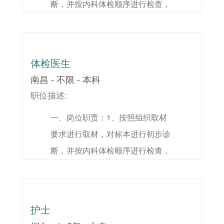
断，并按内科体检顺序进行检查，
求：1、全科医学或中西医结合专
确保体检项目无遗漏。2、对质控
业，本科及以上学历；2、对视频
信息进行记录，定期整理分析；
工作，有基本了解，能使用Word、
3、协助进行临床问题咨询；4、仪
Excel等常用办公软件，有基本互
体检医生
器维护及内务管理。任职资格1、
联网知识；3、4年以上临床工作经
南昌 - 不限 - 本科
本科学历，临床医学或病理学相关
验，有高端体检机构总检经验者优
职位描述:
专业；2、获得执业医师从业资格
先；4、持有执业医师及以上证书
一、岗位职责：1、按照组织取材
证，已规培者优先；3、可独立进
并且注册满3年；5、有亲和力，具
要求进行取材，对标本进行初步诊
行常规标本及复杂标本的取材工
有较强的表达与沟通能力。
断，并按内科体检顺序进行检查，
作，各类标本的初诊工作。
确保体检项目无遗漏。2、对质控
信息进行记录，定期整理分析；
3、协助进行临床问题咨询；4、仪
护士
器维护及内务管理。任职资格1、