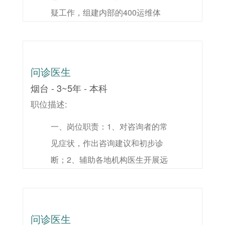
疑工作，组建内部的400运维体
理用户对业务系统的使用意见及建
景，有运维或项目实施经验者优
系，制定相应的运维标准，通过IT
议，归纳、整理为系统需求文档；
先；4、 熟悉微软SQL数据库应
服务工具在线化，确保系统的稳定
6、 负责科技公司在线学习平台内
用，精通SQL数据库开发技能；
运行；2、 协助集团信息化业务系
容建设和应用推广。二、任职资
5、 具有较强的自学能力和接受能
问诊医生
统的上线和培训统筹工作；3、 对
格：1、 计算机或者数据库相关专
力，良好的问题分析及解决能
烟台 - 3~5年 - 本科
信息化业务系统用户进行培训、指
业，本科或以上学历；2、 具有5年
力； 6、 较强的沟通协调能力和团
职位描述:
导，帮助用户熟练掌握软件操作技
以上相关房地产公司工作经验或知
队协作意识。
一、岗位职责：1、对咨询者的常
能；4、 负责集团信息化运维管理
名IT企业信息化管理或技术支持经
见症状，作出咨询建议和初步诊
制度的编制和维护；5、 收集、整
验；3、 熟悉地产ERP业务应用场
断；2、辅助各地机构医生开展远
理用户对业务系统的使用意见及建
景，有运维或项目实施经验者优
程门诊工作；3、与公司相关部门
议，归纳、整理为系统需求文档；
先；4、 熟悉微软SQL数据库应
协调沟通，在当地市场推广远程门
6、 负责科技公司在线学习平台内
用，精通SQL数据库开发技能；
诊项目；4、协助在各地机构拓展
容建设和应用推广。二、任职资
5、 具有较强的自学能力和接受能
问诊医生