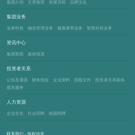
审核报销单据、发票等原始凭证，
集团介绍
主席致辞
发展历程
品牌文化
按照费用报销的有关规定，办理现
集团业务
金收支付业务，做到合法准备去、
业务特色
物业管理业务
健康康养业务
智慧科技业务
手续完备、单证齐全。二、任职要
求：1、大专以上学历，1-2年以上
资讯中心
出纳工作经验，持会计上岗证；
集团新闻
媒体报道
2、具有全面的财务专业知识，了
投资者关系
解会计准则以及相关的财务、税务
等法律法规，熟悉银行结算业务；
公告及通函
财务报告
企业资料
招股文件
投资者关系联络
股东服务
3、工作严谨，原则性强。
人力资源
企业文化
社会招聘
校园招聘
联系我们
-
版权信息