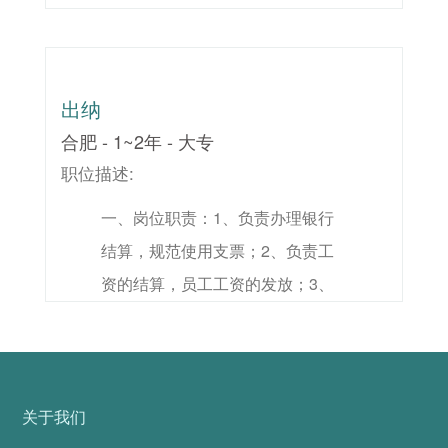
管理；2、负责拟定门店各级照护
力。
人员的日常照护工作；3、做好门
店客户体检接待跟进工作；4、协
出纳
商相关人员解决照护人员工作及完
合肥 - 1~2年 - 大专
成领导交办的其他工作。二、任职
职位描述:
要求：1、护理及相关专业中专及
一、岗位职责：1、负责办理银行
以上学历；2、一年以上工作经
结算，规范使用支票；2、负责工
验，有可变更护士上岗证；3、具
资的结算，员工工资的发放；3、
有责任心，有良好的沟通协调能
负责支票、汇票、发票、收据开发
力。
和储存管理；4、负责保管财务
章，做好银行帐和现金账；5、负
责报销差旅费的各项工作6、严格
关于我们