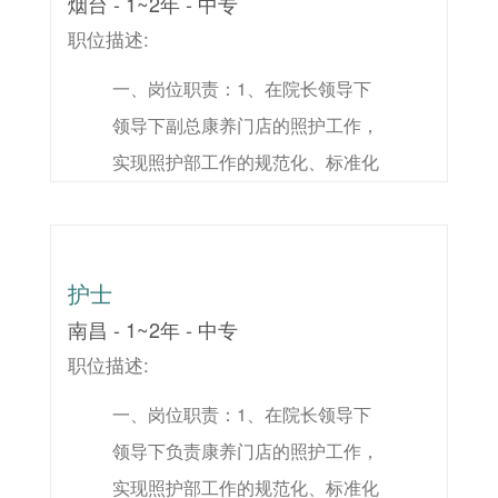
烟台 - 1~2年 - 中专
本科学历，临床医学或病理学相关
职位描述:
专业；2、获得执业医师从业资格
一、岗位职责：1、在院长领导下
证，已规培者优先；3、可独立进
领导下副总康养门店的照护工作，
行常规标本及复杂标本的取材工
实现照护部工作的规范化、标准化
作，各类标本的初诊工作。
管理；2、负责拟定门店各级照护
人员的日常照护工作；3、做好门
店客户体检接待跟进工作；4、协
护士
商相关人员解决照护人员工作及完
南昌 - 1~2年 - 中专
成领导交办的其他工作。二、任职
职位描述:
要求：1、护理及相关专业中专及
一、岗位职责：1、在院长领导下
以上学历；2、一年以上工作经
领导下负责康养门店的照护工作，
验，有可变更护士上岗证；3、具
实现照护部工作的规范化、标准化
有责任心，有良好的沟通协调能